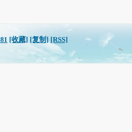
?81
[收藏]
[复制]
[RSS]