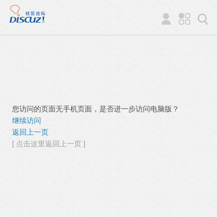
您访问的页面无手机页面，是否进一步访问电脑版？
继续访问
返回上一页
[ 点击这里返回上一页 ]