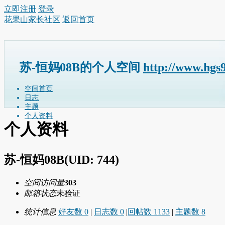
立即注册
登录
花果山家长社区
返回首页
苏-恒妈08B的个人空间
http://www.hgs
空间首页
日志
主题
个人资料
个人资料
苏-恒妈08B
(UID: 744)
空间访问量
303
邮箱状态
未验证
统计信息
好友数 0
|
日志数 0
|
回帖数 1133
|
主题数 8