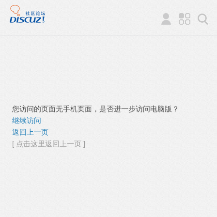
您访问的页面无手机页面，是否进一步访问电脑版？
继续访问
返回上一页
[ 点击这里返回上一页 ]