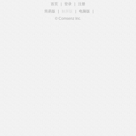
首页
|
登录
|
注册
简易版
|
触屏版
|
电脑版
|
© Comsenz Inc.