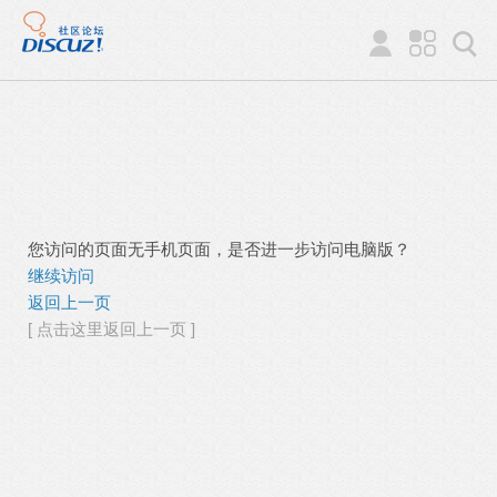
您访问的页面无手机页面，是否进一步访问电脑版？
继续访问
返回上一页
[ 点击这里返回上一页 ]