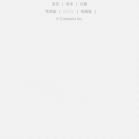
首页
|
登录
|
注册
简易版
|
触屏版
|
电脑版
|
© Comsenz Inc.