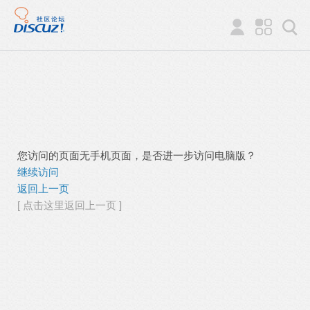
您访问的页面无手机页面，是否进一步访问电脑版？
继续访问
返回上一页
[ 点击这里返回上一页 ]