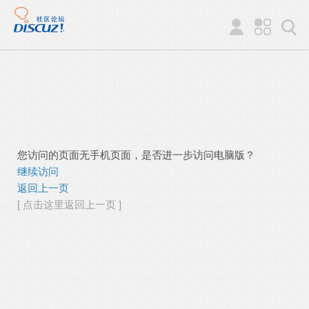
您访问的页面无手机页面，是否进一步访问电脑版？
继续访问
返回上一页
[ 点击这里返回上一页 ]