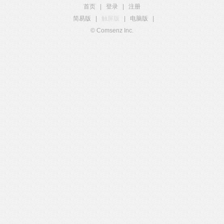
首页
|
登录
|
注册
简易版
|
触屏版
|
电脑版
|
© Comsenz Inc.