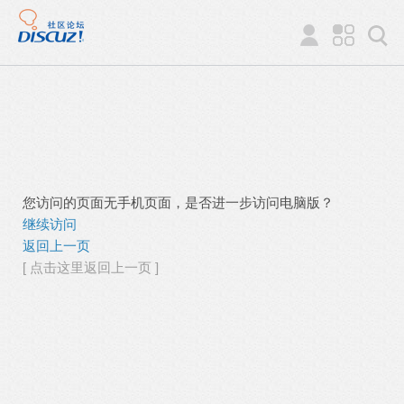
您访问的页面无手机页面，是否进一步访问电脑版？
继续访问
返回上一页
[ 点击这里返回上一页 ]