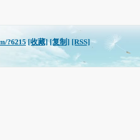
om/?6215
[收藏]
[复制]
[RSS]