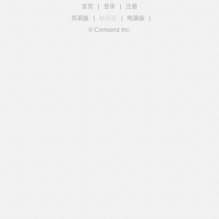
首页
|
登录
|
注册
简易版
|
触屏版
|
电脑版
|
© Comsenz Inc.