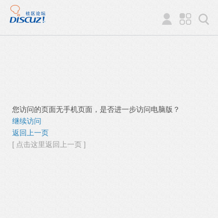
您访问的页面无手机页面，是否进一步访问电脑版？
继续访问
返回上一页
[ 点击这里返回上一页 ]