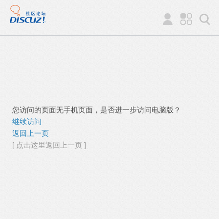
您访问的页面无手机页面，是否进一步访问电脑版？
继续访问
返回上一页
[ 点击这里返回上一页 ]