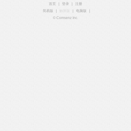
首页
|
登录
|
注册
简易版
|
触屏版
|
电脑版
|
© Comsenz Inc.