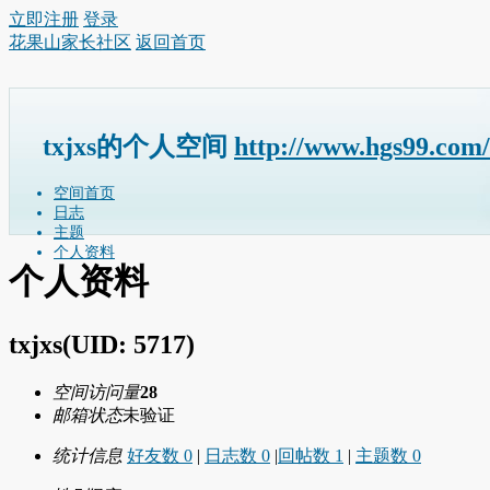
立即注册
登录
花果山家长社区
返回首页
txjxs的个人空间
http://www.hgs99.com
空间首页
日志
主题
个人资料
个人资料
txjxs
(UID: 5717)
空间访问量
28
邮箱状态
未验证
统计信息
好友数 0
|
日志数 0
|
回帖数 1
|
主题数 0