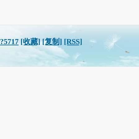
/?5717
[收藏]
[复制]
[RSS]