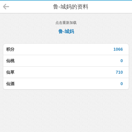
鲁-城妈的资料
点击重新加载
鲁-城妈
积分
1066
仙桃
0
仙草
710
仙酒
0