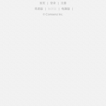
首页
|
登录
|
注册
简易版
|
触屏版
|
电脑版
|
© Comsenz Inc.