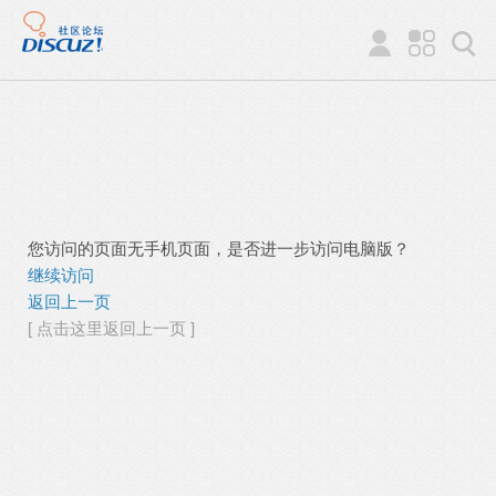
您访问的页面无手机页面，是否进一步访问电脑版？
继续访问
返回上一页
[ 点击这里返回上一页 ]