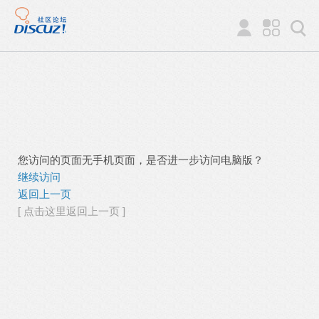
您访问的页面无手机页面，是否进一步访问电脑版？
继续访问
返回上一页
[ 点击这里返回上一页 ]