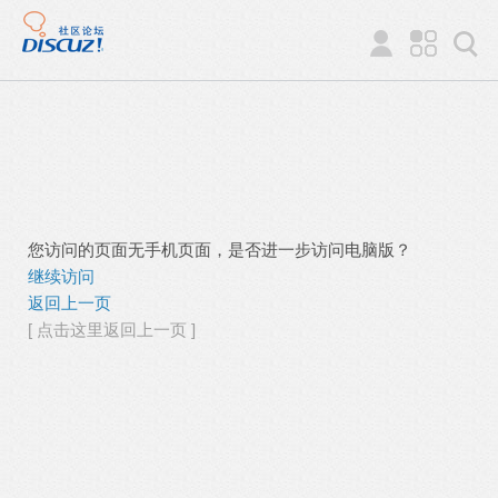
您访问的页面无手机页面，是否进一步访问电脑版？
继续访问
返回上一页
[ 点击这里返回上一页 ]