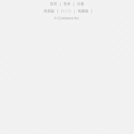
首页
|
登录
|
注册
简易版
|
触屏版
|
电脑版
|
© Comsenz Inc.