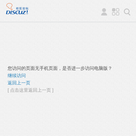
您访问的页面无手机页面，是否进一步访问电脑版？
继续访问
返回上一页
[ 点击这里返回上一页 ]