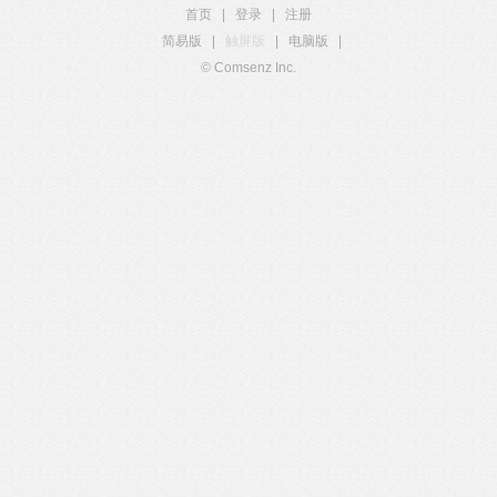
首页
|
登录
|
注册
简易版
|
触屏版
|
电脑版
|
© Comsenz Inc.