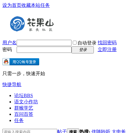
设为首页
收藏本站
任务
用户名
找回密码
自动登录
密码
立即注册
登录
只需一步，快速开始
快捷导航
论坛
BBS
语文小作坊
群猴学艺
百问百答
任务
帖子
热搜:
伴随聆听
大申爸
搜索