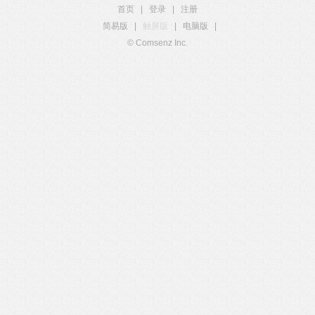
首页
|
登录
|
注册
简易版
|
触屏版
|
电脑版
|
© Comsenz Inc.