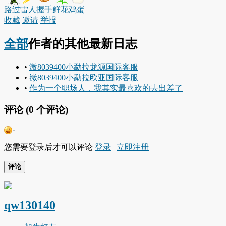
路过
雷人
握手
鲜花
鸡蛋
收藏
邀请
举报
全部
作者的其他最新日志
•
溦8039400小勐拉龙源国际客服
•
嶶8039400小勐拉欧亚国际客服
•
作为一个职场人，我其实最喜欢的去出差了
评论 (
0
个评论)
您需要登录后才可以评论
登录
|
立即注册
评论
qw130140