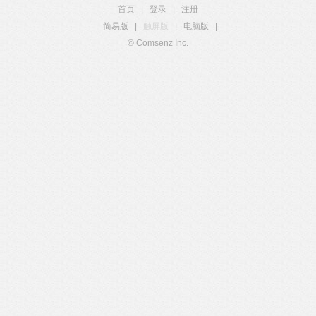
首页
|
登录
|
注册
简易版
|
触屏版
|
电脑版
|
© Comsenz Inc.