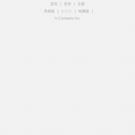
首页
|
登录
|
注册
简易版
|
触屏版
|
电脑版
|
© Comsenz Inc.