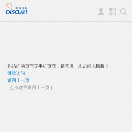
您访问的页面无手机页面，是否进一步访问电脑版？
继续访问
返回上一页
[ 点击这里返回上一页 ]