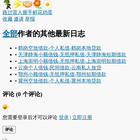
路过
雷人
握手
鲜花
鸡蛋
收藏
邀请
举报
全部
作者的其他最新日志
•
鹤岗空放借款-个人私借-鹤岗本地贷款
•
天津静海小额借钱-无抵押私借-天津静海短期借款
•
上海崇明小额借钱-无抵押私借-上海崇明短期借款
•
云南个人借钱-民间借款-云南私人放贷
•
鄂州小额借钱-无抵押私借-鄂州短期借款
•
冀州空放借款-个人私借-冀州本地贷款
评论 (
0
个评论)
您需要登录后才可以评论
登录
|
立即注册
评论