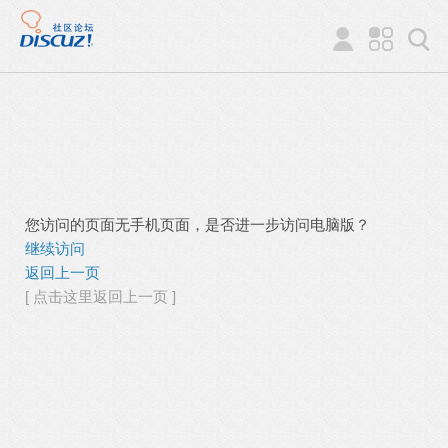
您访问的页面无手机页面，是否进一步访问电脑版？
继续访问
返回上一页
[ 点击这里返回上一页 ]