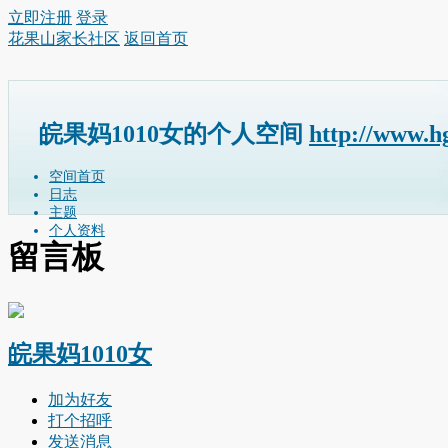
立即注册
登录
花果山家长社区
返回首页
皖果妈1010女的个人空间
http://www.h
空间首页
日志
主题
个人资料
留言板
皖果妈1010女
加为好友
打个招呼
发送消息