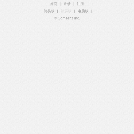
首页
|
登录
|
注册
简易版
|
触屏版
|
电脑版
|
© Comsenz Inc.