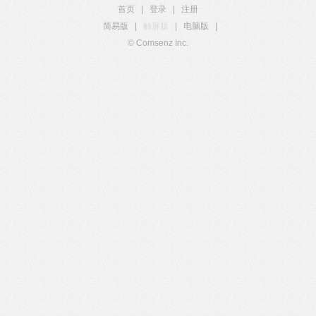
首页
|
登录
|
注册
简易版
|
触屏版
|
电脑版
|
© Comsenz Inc.