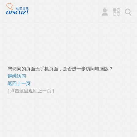
您访问的页面无手机页面，是否进一步访问电脑版？
继续访问
返回上一页
[ 点击这里返回上一页 ]