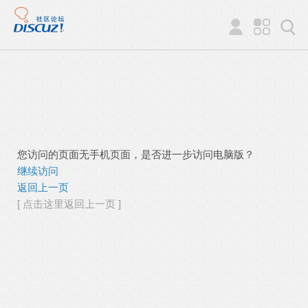
您访问的页面无手机页面，是否进一步访问电脑版？
继续访问
返回上一页
[ 点击这里返回上一页 ]