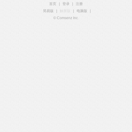
首页
|
登录
|
注册
简易版
|
触屏版
|
电脑版
|
© Comsenz Inc.