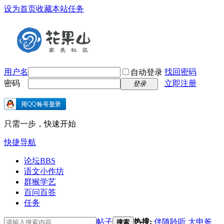
设为首页
收藏本站
任务
用户名
找回密码
自动登录
密码
立即注册
登录
只需一步，快速开始
快捷导航
论坛
BBS
语文小作坊
群猴学艺
百问百答
任务
帖子
热搜:
伴随聆听
大申爸
搜索