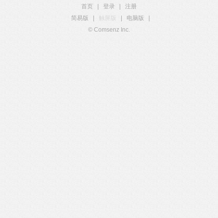
首页
|
登录
|
注册
简易版
|
触屏版
|
电脑版
|
© Comsenz Inc.