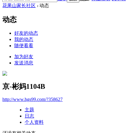
花果山家长社区
›
动态
动态
好友的动态
我的动态
随便看看
加为好友
发送消息
京-彬妈1104B
http://www.hgs99.com/?358627
主题
日志
个人资料