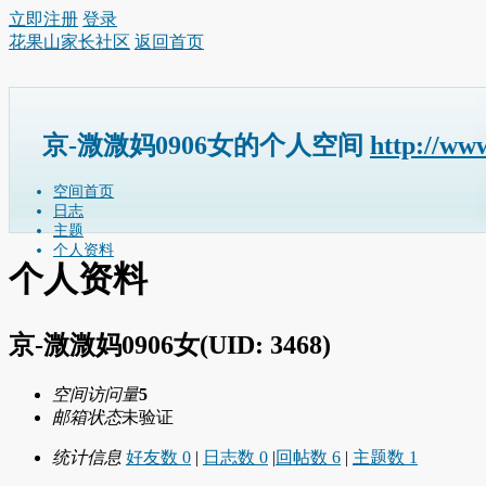
立即注册
登录
花果山家长社区
返回首页
京-溦溦妈0906女的个人空间
http://ww
空间首页
日志
主题
个人资料
个人资料
京-溦溦妈0906女
(UID: 3468)
空间访问量
5
邮箱状态
未验证
统计信息
好友数 0
|
日志数 0
|
回帖数 6
|
主题数 1