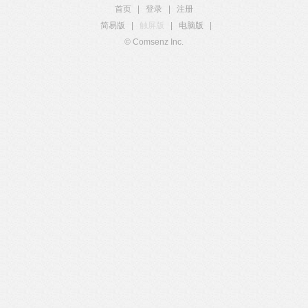
首页
|
登录
|
注册
简易版
|
触屏版
|
电脑版
|
© Comsenz Inc.