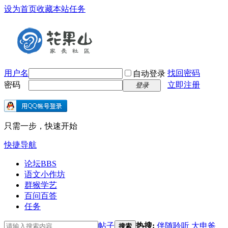
设为首页
收藏本站
任务
用户名
找回密码
自动登录
密码
立即注册
登录
只需一步，快速开始
快捷导航
论坛
BBS
语文小作坊
群猴学艺
百问百答
任务
帖子
热搜:
伴随聆听
大申爸
搜索