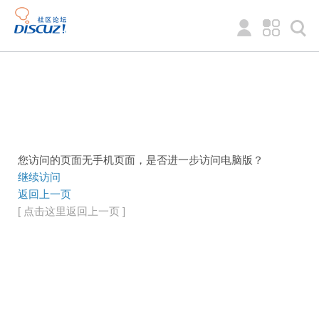
您访问的页面无手机页面，是否进一步访问电脑版？
继续访问
返回上一页
[ 点击这里返回上一页 ]