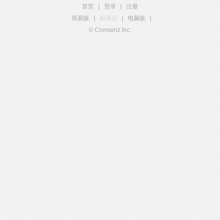
首页
|
登录
|
注册
简易版
|
触屏版
|
电脑版
|
© Comsenz Inc.