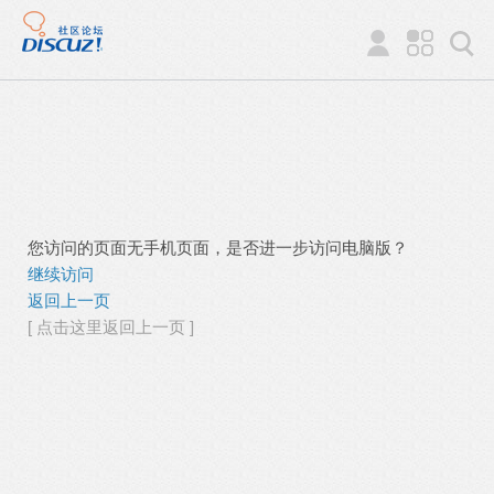
您访问的页面无手机页面，是否进一步访问电脑版？
继续访问
返回上一页
[ 点击这里返回上一页 ]