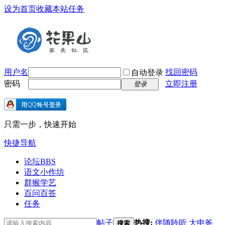
设为首页
收藏本站
任务
用户名
找回密码
自动登录
密码
立即注册
登录
只需一步，快速开始
快捷导航
论坛
BBS
语文小作坊
群猴学艺
百问百答
任务
帖子
热搜:
伴随聆听
大申爸
搜索