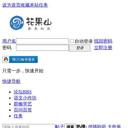
设为首页
收藏本站
任务
用户名
找回密码
自动登录
密码
立即注册
登录
只需一步，快速开始
快捷导航
论坛
BBS
语文小作坊
群猴学艺
百问百答
任务
帖子
热搜:
伴随聆听
大申爸
搜索