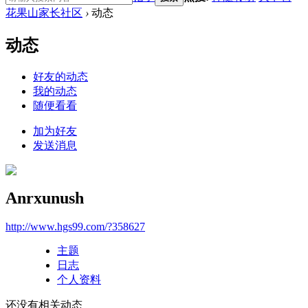
花果山家长社区
›
动态
动态
好友的动态
我的动态
随便看看
加为好友
发送消息
Anrxunush
http://www.hgs99.com/?358627
主题
日志
个人资料
还没有相关动态