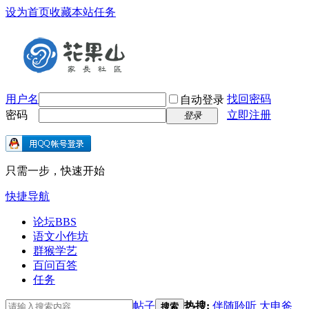
设为首页
收藏本站
任务
用户名
找回密码
自动登录
密码
立即注册
登录
只需一步，快速开始
快捷导航
论坛
BBS
语文小作坊
群猴学艺
百问百答
任务
帖子
热搜:
伴随聆听
大申爸
搜索