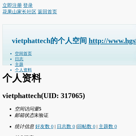
立即注册
登录
花果山家长社区
返回首页
vietphattech的个人空间
http://www.hg
空间首页
日志
主题
个人资料
个人资料
vietphattech
(UID: 317065)
空间访问量
5
邮箱状态
未验证
统计信息
好友数 0
|
日志数 0
|
回帖数 0
|
主题数 0