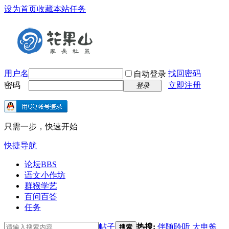
设为首页
收藏本站
任务
用户名
找回密码
自动登录
密码
立即注册
登录
只需一步，快速开始
快捷导航
论坛
BBS
语文小作坊
群猴学艺
百问百答
任务
帖子
热搜:
伴随聆听
大申爸
搜索