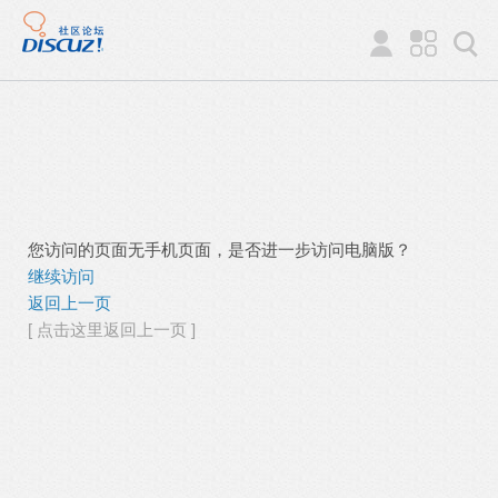
您访问的页面无手机页面，是否进一步访问电脑版？
继续访问
返回上一页
[ 点击这里返回上一页 ]