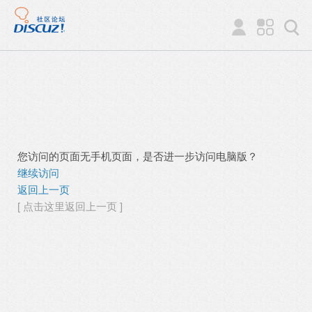
您访问的页面无手机页面，是否进一步访问电脑版？
继续访问
返回上一页
[ 点击这里返回上一页 ]