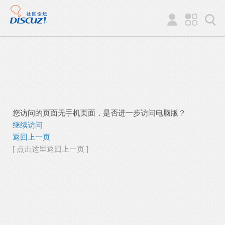
您访问的页面无手机页面，是否进一步访问电脑版？
继续访问
返回上一页
[ 点击这里返回上一页 ]