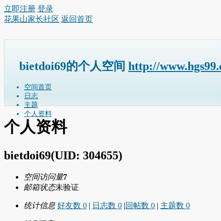
立即注册
登录
花果山家长社区
返回首页
bietdoi69的个人空间
http://www.hgs99
空间首页
日志
主题
个人资料
个人资料
bietdoi69
(UID: 304655)
空间访问量
7
邮箱状态
未验证
统计信息
好友数 0
|
日志数 0
|
回帖数 0
|
主题数 0