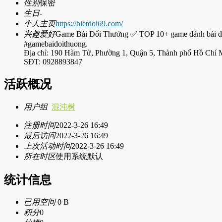
性别
保密
生日
-
个人主页
https://bietdoi69.com/
兴趣爱好
Game Bài Đổi Thưởng ✅ TOP 10+ game đánh bài đổi th
#gamebaidoithuong.
Địa chỉ: 190 Hàm Tử, Phường 1, Quận 5, Thành phố Hồ Chí 
SĐT: 0928893847
活跃概况
用户组
混沌树
注册时间
2022-3-26 16:49
最后访问
2022-3-26 16:49
上次活动时间
2022-3-26 16:49
所在时区
使用系统默认
统计信息
已用空间
0 B
积分
0