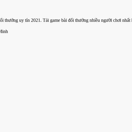
ưởng uy tín 2021. Tải game bài đổi thưởng nhiều người chơi nhất hiện
Minh