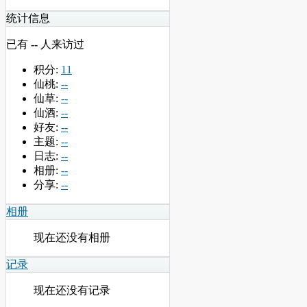
统计信息
已有
--
人来访过
积分:
11
仙桃:
--
仙草:
--
仙酒:
--
好友:
--
主题:
--
日志:
--
相册:
--
分享:
--
相册
现在还没有相册
记录
现在还没有记录