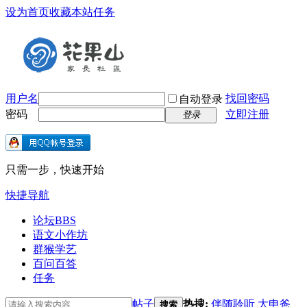
设为首页
收藏本站
任务
用户名
找回密码
自动登录
密码
立即注册
登录
只需一步，快速开始
快捷导航
论坛
BBS
语文小作坊
群猴学艺
百问百答
任务
帖子
热搜:
伴随聆听
大申爸
搜索